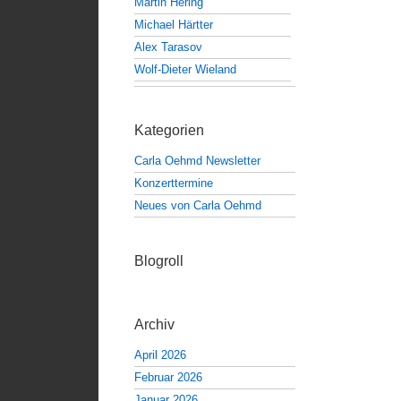
Martin Hering
Michael Härtter
Alex Tarasov
Wolf-Dieter Wieland
Kategorien
Carla Oehmd Newsletter
Konzerttermine
Neues von Carla Oehmd
Blogroll
Archiv
April 2026
Februar 2026
Januar 2026