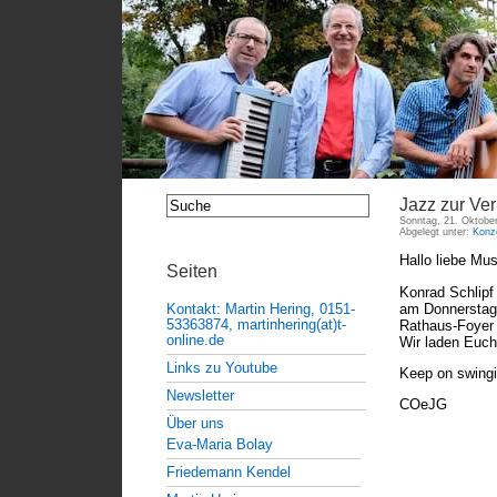
Jazz zur Ver
Sonntag, 21. Oktobe
Abgelegt unter:
Konz
Hallo liebe Mu
Seiten
Konrad Schlipf 
am Donnerstag,
Kontakt: Martin Hering, 0151-
53363874, martinhering(at)t-
Rathaus-Foyer 
online.de
Wir laden Euch
Links zu Youtube
Keep on swing
Newsletter
COeJG
Über uns
Eva-Maria Bolay
Friedemann Kendel