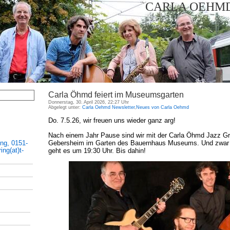
CARLA OEHMD
Carla Öhmd feiert im Museumsgarten
Donnerstag, 30. April 2026, 22:27 Uhr
Abgelegt unter:
Carla Oehmd Newsletter
,
Neues von Carla Oehmd
Do. 7.5.26, wir freuen uns wieder ganz arg!
Nach einem Jahr Pause sind wir mit der Carla Öhmd Jazz Gr
Gebersheim im Garten des Bauernhaus Museums. Und zwar 
ing, 0151-
ng(at)t-
geht es um 19:30 Uhr. Bis dahin!