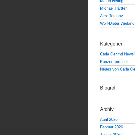
Martin Hering
Michael Härtter
Alex Tarasov
Wolf-Dieter Wieland
Kategorien
Carla Oehmd Newsle
Konzerttermine
Neues von Carla O
Blogroll
Archiv
April 2026
Februar 2026
Januar 2026