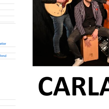
tter
ehmd