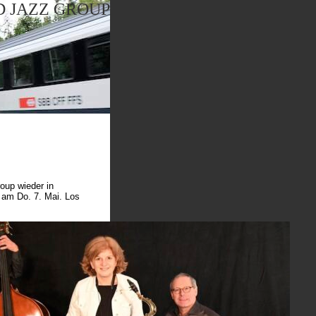
 JAZZ GROUP
oup wieder in
am Do. 7. Mai. Los