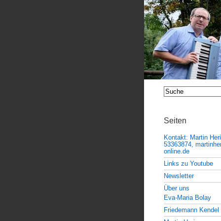
Seiten
Kontakt: Martin Her
53363874, martinheri
online.de
Links zu Youtube
Newsletter
Über uns
Eva-Maria Bolay
Friedemann Kendel