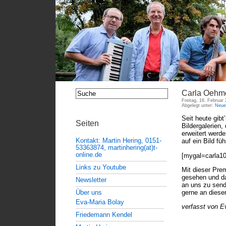
Carla Oehm
Freitag, 16. Februar
Abgelegt unter:
Neue
Seit heute gib
Seiten
Bildergalerien
erweitert werd
Kontakt: Martin Hering, 0151-
auf ein Bild fü
53363874, martinhering(at)t-
online.de
[mygal=carla10
Links zu Youtube
Mit dieser Prem
gesehen und da
Newsletter
an uns zu sende
gerne an dieser
Über uns
Eva-Maria Bolay
verfasst von E
Friedemann Kendel