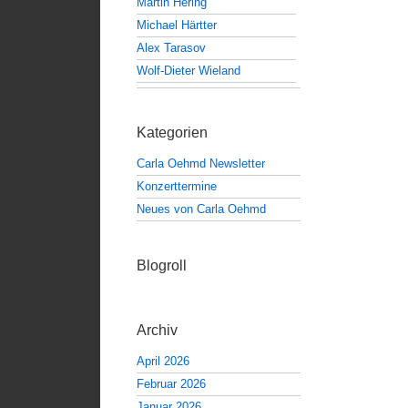
Martin Hering
Michael Härtter
Alex Tarasov
Wolf-Dieter Wieland
Kategorien
Carla Oehmd Newsletter
Konzerttermine
Neues von Carla Oehmd
Blogroll
Archiv
April 2026
Februar 2026
Januar 2026