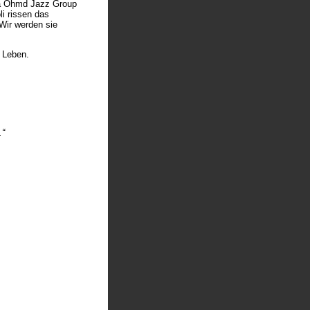
la Öhmd Jazz Group
i rissen das
Wir werden sie
 Leben.
.“