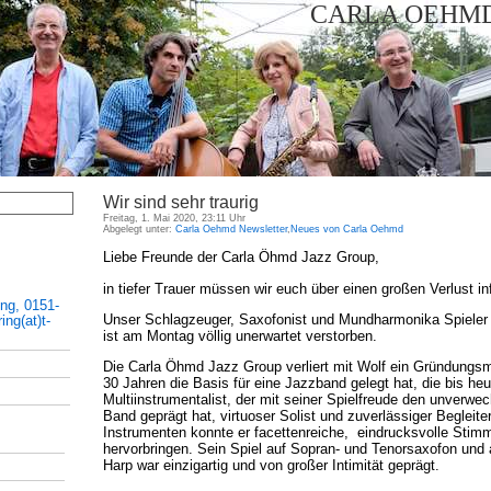
CARLA OEHMD
Wir sind sehr traurig
Freitag, 1. Mai 2020, 23:11 Uhr
Abgelegt unter:
Carla Oehmd Newsletter
,
Neues von Carla Oehmd
Liebe Freunde der Carla Öhmd Jazz Group,
in tiefer Trauer müssen wir euch über einen großen Verlust i
ing, 0151-
Unser Schlagzeuger, Saxofonist und Mundharmonika Spieler 
ng(at)t-
ist am Montag völlig unerwartet verstorben.
Die Carla Öhmd Jazz Group verliert mit Wolf ein Gründungsmi
30 Jahren die Basis für eine Jazzband gelegt hat, die bis heu
Multiinstrumentalist, der mit seiner Spielfreude den unverwe
Band geprägt hat, virtuoser Solist und zuverlässiger Begleite
Instrumenten konnte er facettenreiche, eindrucksvolle Sti
hervorbringen. Sein Spiel auf Sopran- und Tenorsaxofon und 
Harp war einzigartig und von großer Intimität geprägt.