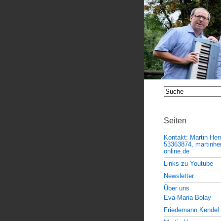
Seiten
Kontakt: Martin Her
53363874, martinheri
online.de
Links zu Youtube
Newsletter
Über uns
Eva-Maria Bolay
Friedemann Kendel