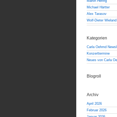
Martin Hering
Michael Härtter
Alex Tarasov
Wolf-Dieter Wieland
Kategorien
Carla Oehmd Newsle
Konzerttermine
Neues von Carla O
Blogroll
Archiv
April 2026
Februar 2026
Januar 2026