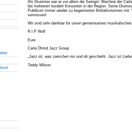
Als Drummer war er vor allem die Swingin´ Machine der Car
bei mehreren hundert Konzerten in der Region. Seine Drumsol
Publikum immer wieder zu begeisterten Beifallsstürmen mit. 
vermissen!
Wir sind sehr dankbar für unser gemeinsames musikalisches
R.I.P Wolf
Eure
Carla Öhmd Jazz Group
tter
„Jazz ist, was zwischen mir und dir geschieht. Jazz ist Liebe
Teddy Wilson
ehmd