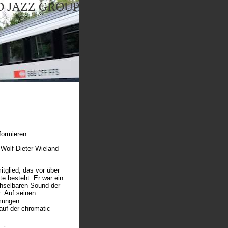
 JAZZ GROUP
nformieren.
Wolf-Dieter Wieland
tglied, das vor über
te besteht. Er war ein
chselbaren Sound der
r. Auf seinen
mmungen
auf der chromatic