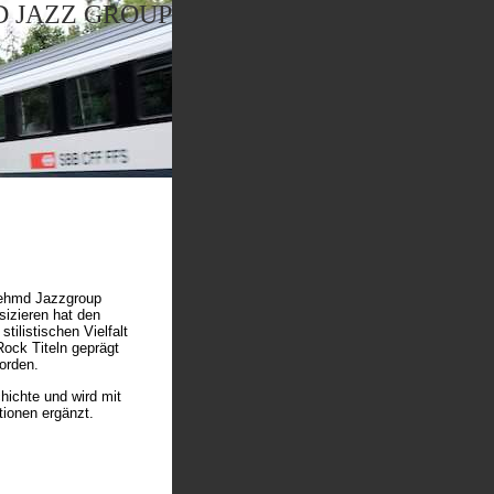
 JAZZ GROUP
 Oehmd Jazzgroup
sizieren hat den
ilistischen Vielfalt
ock Titeln geprägt
orden.
ichte und wird mit
tionen ergänzt.