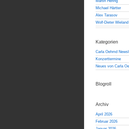
Martin Hering
Michael Härtter
Alex Tarasov
Wolf-Dieter Wieland
Kategorien
Carla Oehmd Newsle
Konzerttermine
Neues von Carla O
Blogroll
Archiv
April 2026
Februar 2026
Januar 2026