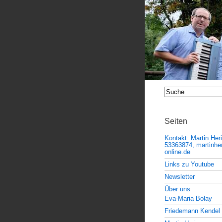
Seiten
Kontakt: Martin Her
53363874, martinheri
online.de
Links zu Youtube
Newsletter
Über uns
Eva-Maria Bolay
Friedemann Kendel