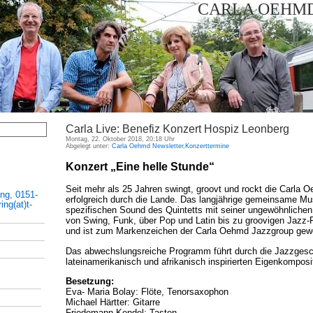
CARLA OEHMD
Carla Live: Benefiz Konzert Hospiz Leonberg
Montag, 22. Oktober 2018, 20:18 Uhr
Abgelegt unter:
Carla Oehmd Newsletter
,
Konzerttermine
Konzert „Eine helle Stunde“
Seit mehr als 25 Jahren swingt, groovt und rockt die Carla
ing, 0151-
erfolgreich durch die Lande. Das langjährige gemeinsame Mu
ng(at)t-
spezifischen Sound des Quintetts mit seiner ungewöhnlichen st
von Swing, Funk, über Pop und Latin bis zu groovigen Jazz-R
und ist zum Markenzeichen der Carla Oehmd Jazzgroup gew
Das abwechslungsreiche Programm führt durch die Jazzgesch
lateinamerikanisch und afrikanisch inspirierten Eigenkomposi
Besetzung:
Eva- Maria Bolay: Flöte, Tenorsaxophon
Michael Härtter: Gitarre
Friedemann Kendel: Tasten