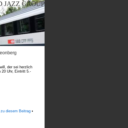
 JAZZ GROUP
Leonberg
l, der sei herzlich
0 Uhr, Eintritt 5.-
 zu diesem Beitrag
•