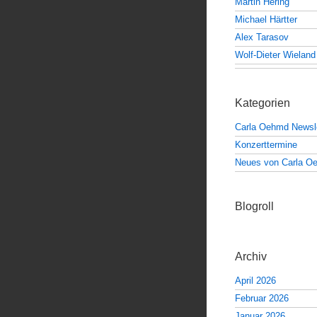
Martin Hering
Michael Härtter
Alex Tarasov
Wolf-Dieter Wieland
Kategorien
Carla Oehmd Newsle
Konzerttermine
Neues von Carla O
Blogroll
Archiv
April 2026
Februar 2026
Januar 2026