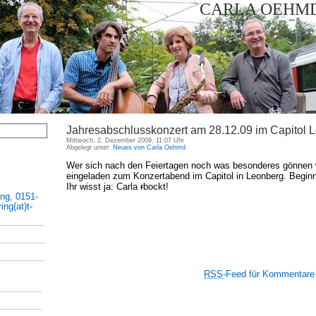
CARLA OEHMD
Jahresabschlusskonzert am 28.12.09 im Capitol 
Mittwoch, 2. Dezember 2009, 11:07 Uhr
Abgelegt unter:
Neues von Carla Oehmd
Wer sich nach den Feiertagen noch was besonderes gönnen wil
eingeladen zum Konzertabend im Capitol in Leonberg. Beginn 2
Ihr wisst ja: Carla
r
bockt!
ing, 0151-
ng(at)t-
RSS
-Feed für Kommentare