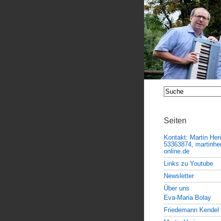
Seiten
Kontakt: Martin Her
53363874, martinheri
online.de
Links zu Youtube
Newsletter
Über uns
Eva-Maria Bolay
Friedemann Kendel