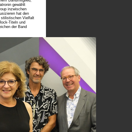
inem Bandmitglied,
atronin gewählt
roup inzwischen
usizieren hat den
ilistischen Vielfalt
Rock-Titeln und
eichen der Band