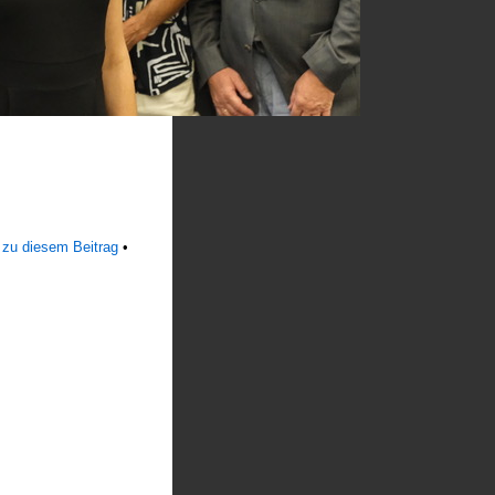
 zu diesem Beitrag
•