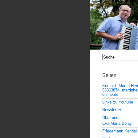
Seiten
Kontakt: Martin Her
53363874, martinheri
online.de
Links zu Youtube
Newsletter
Über uns
Eva-Maria Bolay
Friedemann Kendel