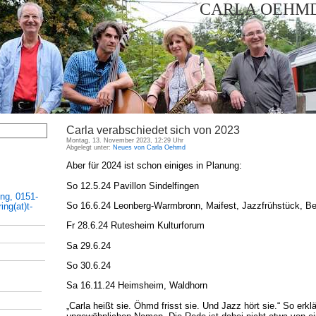
CARLA OEHMD
Carla verabschiedet sich von 2023
Montag, 13. November 2023, 12:29 Uhr
Abgelegt unter:
Neues von Carla Oehmd
Aber für 2024 ist schon einiges in Planung:
So 12.5.24 Pavillon Sindelfingen
ing, 0151-
So 16.6.24 Leonberg-Warmbronn, Maifest, Jazzfrühstück, Be
ng(at)t-
Fr 28.6.24 Rutesheim Kulturforum
Sa 29.6.24
So 30.6.24
Sa 16.11.24 Heimsheim, Waldhorn
„Carla heißt sie. Öhmd frisst sie. Und Jazz hört sie.“ So erkl