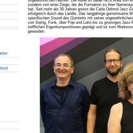
ungewöhnlichen Namen. Die Rede ist dabei nicht etwa von e
sondern von einer Ziege, die die Formation zu ihrer Namensp
hat. Seit mehr als 30 Jahren groovt die Carla Oehmd Jazz G
erfolgreich durch das Ländle. Das langjährige gemeinsame M
spezifischen Sound des Quintetts mit seiner ungewöhnlichen st
von Swing, Funk, über Pop und Latin bis zu groovigen Jazz-
trefflichen Eigenkompositionen geprägt und ist zum Markenz
geworden.
tter
ehmd