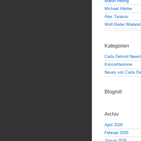
Martin Hering
Michael Härtter
Alex Tarasov
Wolf-Dieter Wieland
Kategorien
Carla Oehmd Newsle
Konzerttermine
Neues von Carla O
Blogroll
Archiv
April 2026
Februar 2026
Januar 2026