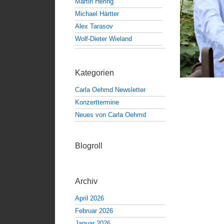
Martin Hering
Michael Härtter
Alex Tarasov
Wolf-Dieter Wieland
Kategorien
Carla Oehmd Newsletter
Konzerttermine
Neues von Carla Oehmd
Blogroll
Archiv
April 2026
Februar 2026
Januar 2026