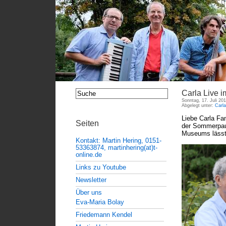
Carla Live
Sonntag, 17. Juli 20
Abgelegt unter:
Carl
Liebe Carla Fa
Seiten
der Sommerpaus
Museums lässt 
Kontakt: Martin Hering, 0151-
53363874, martinhering(at)t-
online.de
Links zu Youtube
Newsletter
Über uns
Eva-Maria Bolay
Friedemann Kendel