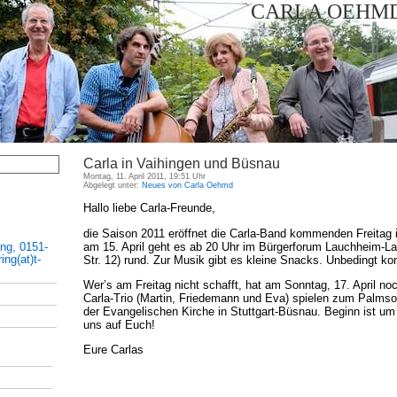
CARLA OEHMD
Carla in Vaihingen und Büsnau
Montag, 11. April 2011, 19:51 Uhr
Abgelegt unter:
Neues von Carla Oehmd
Hallo liebe Carla-Freunde,
die Saison 2011 eröffnet die Carla-Band kommenden Freitag i
am 15. April geht es ab 20 Uhr im Bürgerforum Lauchheim-L
ing, 0151-
ng(at)t-
Str. 12) rund. Zur Musik gibt es kleine Snacks. Unbedingt k
Wer’s am Freitag nicht schafft, hat am Sonntag, 17. April n
Carla-Trio (Martin, Friedemann und Eva) spielen zum Palmso
der Evangelischen Kirche in Stuttgart-Büsnau. Beginn ist um 
uns auf Euch!
Eure Carlas