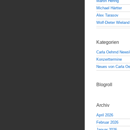
Martin Hering
Michael Härtter
Alex Tarasov
Wolf-Dieter Wieland
Kategorien
Carla Oehmd Newsle
Konzerttermine
Neues von Carla O
Blogroll
Archiv
April 2026
Februar 2026
Januar 2026