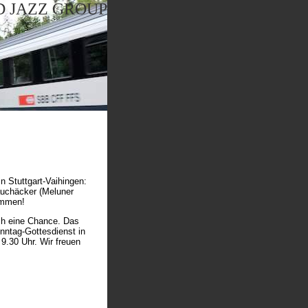
 JAZZ GROUP
n Stuttgart-Vaihingen:
auchäcker (Meluner
ommen!
och eine Chance. Das
nntag-Gottesdienst in
9.30 Uhr. Wir freuen