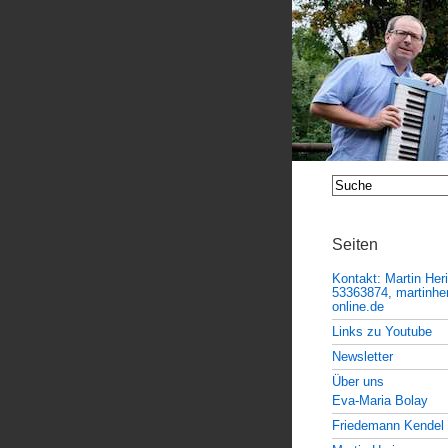
Seiten
Kontakt: Martin Her
53363874, martinheri
online.de
Links zu Youtube
Newsletter
Über uns
Eva-Maria Bolay
Friedemann Kendel