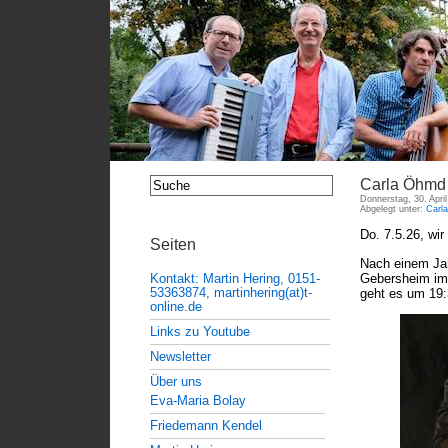
Carla Öhmd 
Donnerstag, 30. Apri
Abgelegt unter:
Carl
Do. 7.5.26, wir
Seiten
Nach einem Jah
Gebersheim im
Kontakt: Martin Hering, 0151-
53363874, martinhering(at)t-
geht es um 19:
online.de
Links zu Youtube
Newsletter
Über uns
Eva-Maria Bolay
Friedemann Kendel