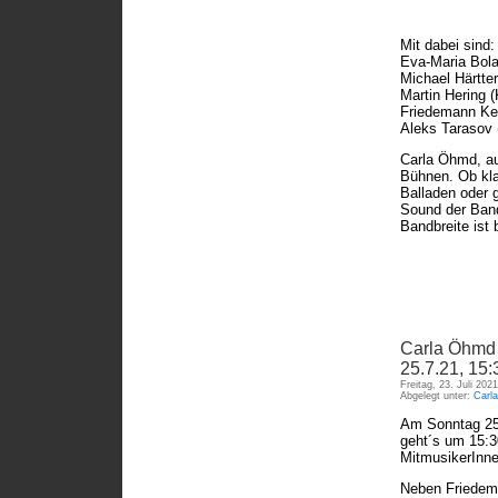
Mit dabei sind:
Eva-Maria Bola
Michael Härtter 
Martin Hering 
Friedemann Ken
Aleks Tarasov 
Carla Öhmd, aus
Bühnen. Ob kla
Balladen oder 
Sound der Band 
Bandbreite ist
Carla Öhmd 
25.7.21, 15:
Freitag, 23. Juli 202
Abgelegt unter:
Carl
Am Sonntag 25.
geht´s um 15:3
MitmusikerInne
Neben Friedema