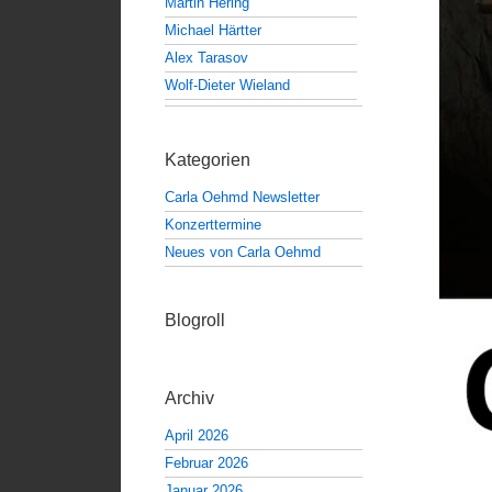
Martin Hering
Michael Härtter
Alex Tarasov
Wolf-Dieter Wieland
Kategorien
Carla Oehmd Newsletter
Konzerttermine
Neues von Carla Oehmd
Blogroll
Archiv
April 2026
Februar 2026
Januar 2026