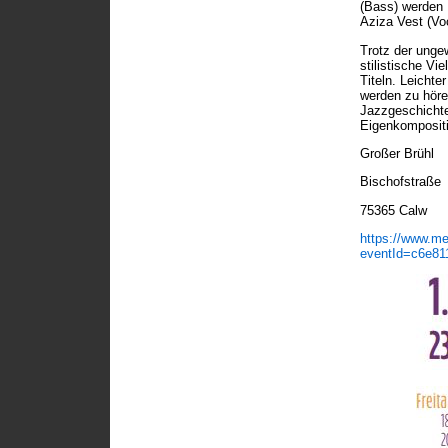
(Bass) werden 
Aziza Vest (Voc
Trotz der unge
stilistische Vi
Titeln. Leicht
werden zu höre
Jazzgeschichte 
Eigenkompositi
Großer Brühl
Bischofstraße
75365 Calw
https://www.me
eventId=c6e81